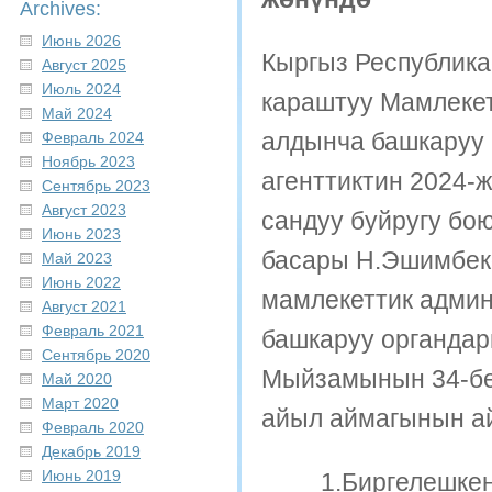
Archives:
Июнь 2026
Кыргыз Республик
Август 2025
Июль 2024
караштуу Мамлекет
Май 2024
алдынча башкаруу
Февраль 2024
Ноябрь 2023
агенттиктин 2024-
Сентябрь 2023
Август 2023
сандуу буйругу бо
Июнь 2023
басары Н.Эшимбеко
Май 2023
Июнь 2022
мамлекеттик админ
Август 2021
Февраль 2021
башкаруу органда
Сентябрь 2020
Мыйзамынын 34-бе
Май 2020
Март 2020
айыл аймагынын 
Февраль 2020
Декабрь 2019
Июнь 2019
1.Биргелешкен м