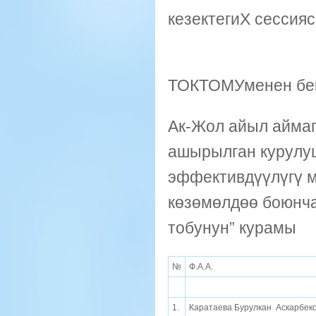
кезектегиX сессия
№
ТОКТОМУменен бе
Ак-Жол айыл аймаг
ашырылган курулу
эффективдүүлүгү м
көзөмөлдөө боюнча
тобунун” курамы
№
Ф.А.А.
1.
Каратаева Бурулкан Аскарбек