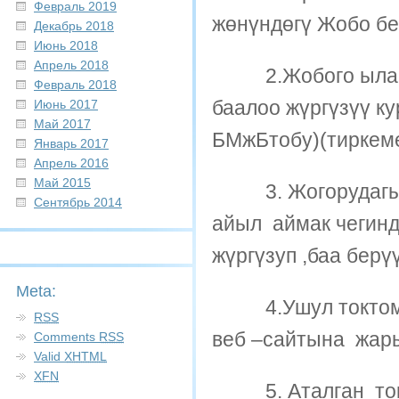
Февраль 2019
жөнүндөгү Жобо бе
Декабрь 2018
Июнь 2018
Апрель 2018
2.Жобого ылайык
Февраль 2018
баалоо жүргүзүү к
Июнь 2017
Май 2017
БМжБтобу)(тиркеме
Январь 2017
Апрель 2016
Май 2015
3. Жогорудагы т
Сентябрь 2014
айыл аймак чегин
жүргүзуп ,баа бер
Meta:
4.Ушул токтом А
RSS
веб –сайтына жар
Comments
RSS
Valid
XHTML
XFN
5. Аталган токт