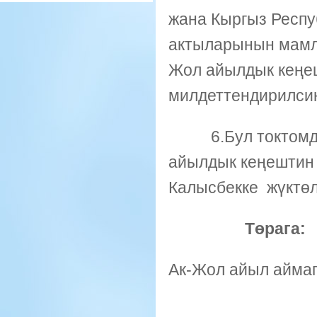
жана Кыргыз Респу
актыларынын мамле
Жол айылдык кеңеш
милдеттендирилси
6.Бул токтомдун
айылдык кеңештин
Калысбекке жүктөл
Төрага: 
Ак-Жол айыл айма
II ча