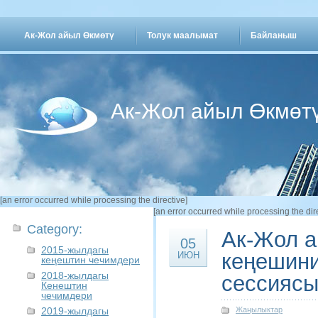
Ак-Жол айыл Өкмөтү
Толук маалымат
Байланыш
Ак-Жол айыл Өкмөт
[an error occurred while processing the directive]
[an error occurred while processing the dir
Category:
Ак-Жол 
05
2015-жылдагы
кеңешини
ИЮН
кеңештин чечимдери
2018-жылдагы
сессияс
Кенештин
чечимдери
2019-жылдагы
Жаңылыктар