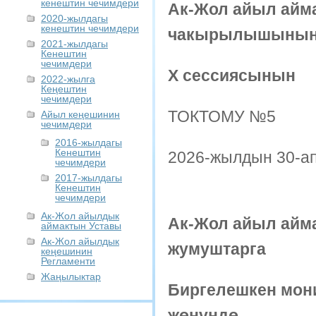
кенештин чечимдери
Ак-Жол айыл айм
2020-жылдагы
кенештин чечимдери
чакырылышынын 
2021-жылдагы
Кенештин
чечимдери
X
сессиясынын
2022-жылга
Кеңештин
чечимдери
ТОКТОМУ №5
Айыл кеңешинин
чечимдери
2016-жылдагы
Кенештин
2026-жылдын 30-а
чечимдери
2017-жылдагы
Жаңы
Кенештин
чечимдери
Ак-Жол айылдык
Ак-Жол айыл айм
аймактын Уставы
Ак-Жол айылдык
жумуштарга
кеңешинин
Регламенти
Жаңылыктар
Биргелешкен мони
жөнүндө