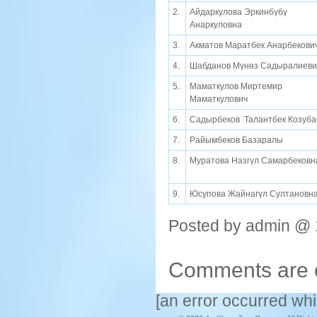
2.
Айдаркулова Эркинбүбү
Анаркуловна
3.
Акматов Маратбек Анарбекови
4.
Шабданов Мүнөз Садыралиеви
5.
Маматкулов Миртемир
Маматкулович
6.
Садырбеков Талантбек Козуба
7.
Райымбеков Базаралы
8.
Муратова Назгүл Самарбековн
9.
Юсупова Жайнагүл Султановн
Posted by admin @ 
Comments are 
[an error occurred whi